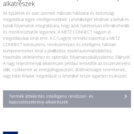
alkatrészek
Az épületek és ipari üzemek műszaki hálózatai és biztonsági
megoldásai egyre intelligensebbek. Lehetőséget kínálnak a belső és
külső folyamatok integrálására, hogy azok hatékonyan ellenőrizhetők
és monitorozhatók legyenek. A METZ CONNECT nagyon jó
megoldásokat kínál erre. A C|Logline termékcsoporttal a METZ
CONNECT konzisztens, rendszerképes és intelligens hálózati
komponenseket kínál a jövőbiztos épületautomatizáláshoz,
maximális védelemhez és optimális folyamatszabályozáshoz. Előnyök:
A nagy teljesítményű alkatrészek például lerövidítik az összeszerelési
időt, csökkentik az energiafogyasztást, átláthatóságot teremtenek,
vagy több feladat megoldását is lehetővé teszik egyetlen eszközzel.
Termék áttekintés intelligens rendszer- és
kapcsolószekrény-alkatrészek