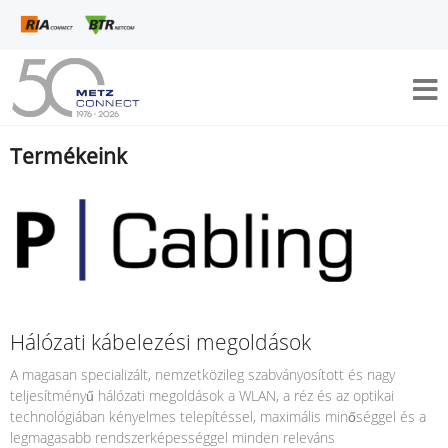
Termékeink
Hálózati kábelezési megoldások
A magasan specializált, nemzetközileg szabványosított és nagy
teljesítményű hálózati megoldások a WLAN, a réz és az optikai
technológiában kényelmes telepítéssel, maximális minőséggel és a
legmagasabb rendszerképességgel minden releváns