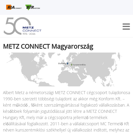
METZ CONNECT Magyarország
Albert Metz a németországi METZ CONNECT cégcsoport tulajdonosa
1990-ben szerzett többségi tulajdont az akkor még Konform Kft. –
ként működő , főként szerszámgyártással foglakozó vállalkozásban. A
későbbiek folyamán jogutódlással jött létre a METZ CONNECT
Hungary Kft, mely már a cégcsoportra jellemző termékek
előállításával foglalkozott. 2011-ben a vállalatcsoport MC Termelő Kft
néven kunszentmiklósi székhellyel új vállalkozást indított, melyhez az