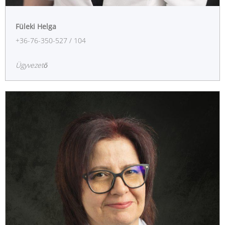
Füleki Helga
+36-76-350-527 / 104
Ügyvezető