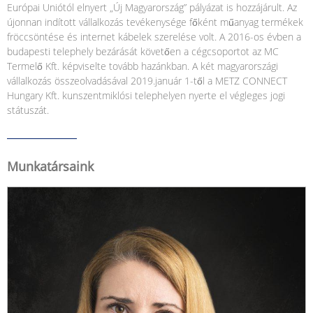
Európai Uniótól elnyert „Új Magyarország” pályázat is hozzájárult. Az
újonnan indított vállalkozás tevékenysége főként műanyag termékek
fröccsöntése és internet kábelek szerelése volt. A 2016-os évben a
budapesti telephely bezárását követően a cégcsoportot az MC
Termelő Kft. képviselte tovább hazánkban. A két magyarországi
vállalkozás összeolvadásával 2019.január 1-től a METZ CONNECT
Hungary Kft. kunszentmiklósi telephelyen nyerte el végleges jogi
státuszát.
Munkatársaink