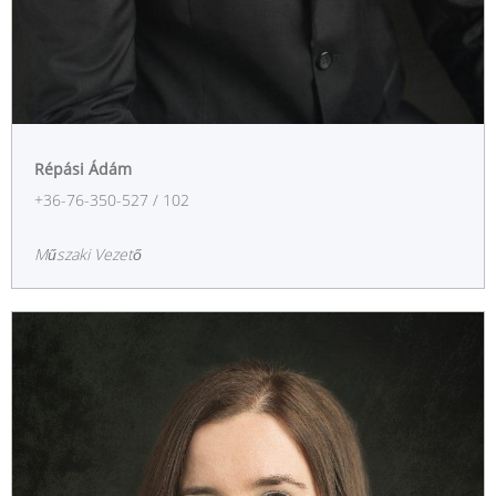
Répási Ádám
+36-76-350-527 / 102
Műszaki Vezető