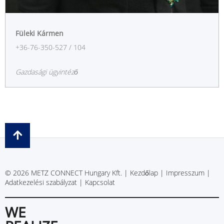
Füleki Kármen
+36-76-350-527 / 104
Gazdasági ügyintéző
© 2026 METZ CONNECT Hungary Kft. |
Kezdőlap
|
Impresszum
|
Adatkezelési szabályzat
|
Kapcsolat
WE