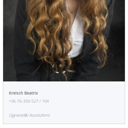
Kreisch Beatrix
+36-76-350-527 / 104
Ügyvezetői Asszisztens