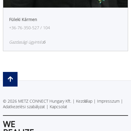
Füleki Kármen
+36-76-350-527 / 104
Gazdasági ügyintéző
© 2026 METZ CONNECT Hungary Kft. |
Kezdőlap
|
Impresszum
|
Adatkezelési szabályzat
|
Kapcsolat
WE