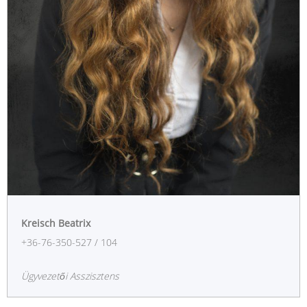
Kreisch Beatrix
+36-76-350-527 / 104
Ügyvezetői Asszisztens