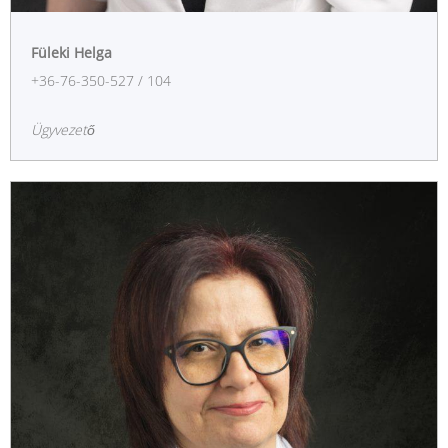
Füleki Helga
+36-76-350-527 / 104
Ügyvezető