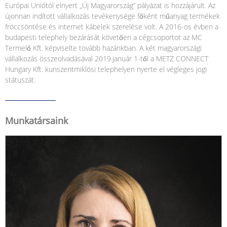
Európai Uniótól elnyert „Új Magyarország” pályázat is hozzájárult. Az
újonnan indított vállalkozás tevékenysége főként műanyag termékek
fröccsöntése és internet kábelek szerelése volt. A 2016-os évben a
budapesti telephely bezárását követően a cégcsoportot az MC
Termelő Kft. képviselte tovább hazánkban. A két magyarországi
vállalkozás összeolvadásával 2019.január 1-től a METZ CONNECT
Hungary Kft. kunszentmiklósi telephelyen nyerte el végleges jogi
státuszát.
Munkatársaink