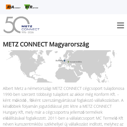
METZ CONNECT Magyarország
Albert Metz a németországi METZ CONNECT cégcsoport tulajdonosa
1990-ben szerzett többségi tulajdont az akkor még Konform Kft. –
ként működő , főként szerszámgyártással foglakozó vállalkozásban. A
későbbiek folyamán jogutódlással jött létre a METZ CONNECT
Hungary Kft, mely már a cégcsoportra jellemző termékek
előállításával foglalkozott. 2011-ben a vállalatcsoport MC Termelő Kft
néven kunszentmiklósi székhellyel új vállalkozást indított, melyhez az