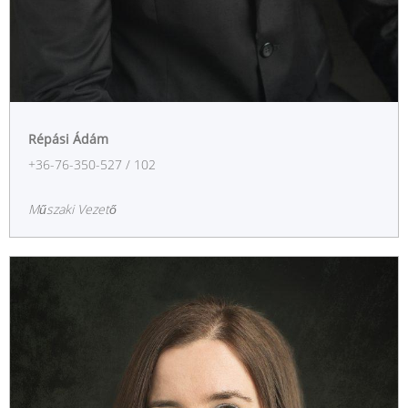
Répási Ádám
+36-76-350-527 / 102
Műszaki Vezető