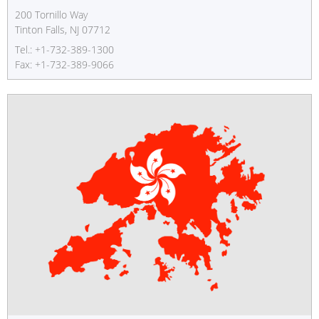
200 Tornillo Way
Tinton Falls, NJ 07712
Tel.: +1-732-389-1300
Fax: +1-732-389-9066