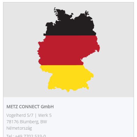
METZ CONNECT GmbH
Vogelherd 5/7 | Werk 5
78176 Blumberg, BW
Németország
Tel.: +49 7702 533-0