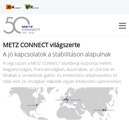
METZ CONNECT világszerte
A jó kapcsolatok a stabilitáson alapulnak
A cégcsoport a METZ CONNECT blumbergi központja mellett
Magyarországon, Franciaországban, Ausztriában, az USA-ban és
Kínában is rendelkezik gyártó- és értékesítési telephelyekkel, és
több mint 26 országban működik együtt értékesítési partnerekkel.