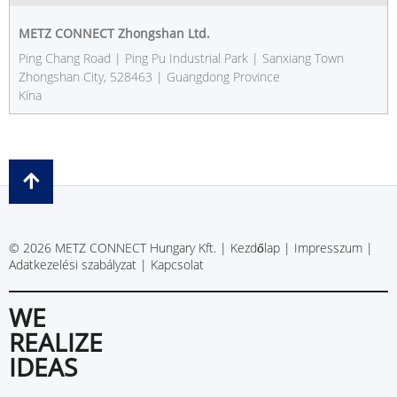
METZ CONNECT Zhongshan Ltd.
Ping Chang Road | Ping Pu Industrial Park | Sanxiang Town
Zhongshan City, 528463 | Guangdong Province
Kína
© 2026 METZ CONNECT Hungary Kft. |
Kezdőlap
|
Impresszum
|
Adatkezelési szabályzat
|
Kapcsolat
WE
REALIZE
IDEAS