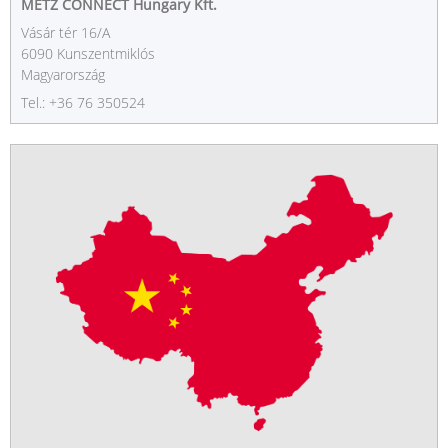
METZ CONNECT Hungary Kft.
Vásár tér 16/A
6090 Kunszentmiklós
Magyarország
Tel.: +36 76 350524