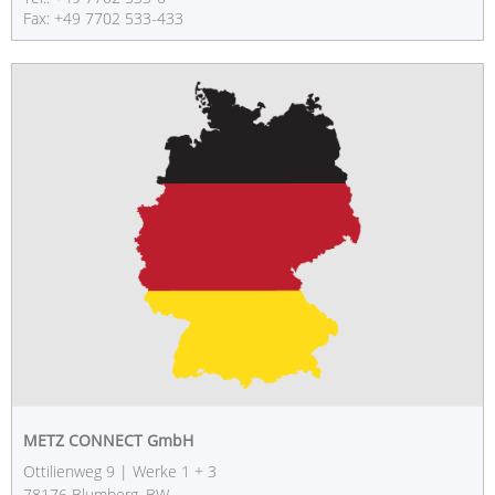
Fax: +49 7702 533-433
METZ CONNECT GmbH
Ottilienweg 9 | Werke 1 + 3
78176 Blumberg, BW