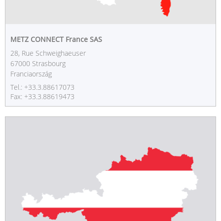
METZ CONNECT France SAS
28, Rue Schweighaeuser
67000 Strasbourg
Franciaország
Tel.: +33.3.88617073
Fax: +33.3.88619473