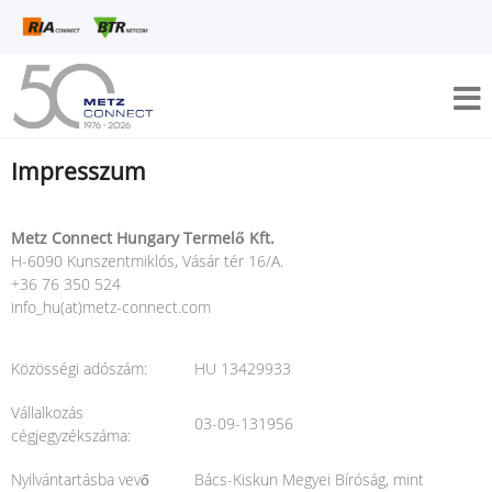
Impresszum
Metz Connect Hungary Termelő Kft.
H-6090 Kunszentmiklós, Vásár tér 16/A.
+36 76 350 524
info_hu(at)metz-connect.com
Közösségi adószám:
HU 13429933
Vállalkozás
03-09-131956
cégjegyzékszáma:
Nyilvántartásba vevő
Bács-Kiskun Megyei Bíróság, mint