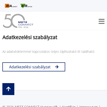
Adatkezelési szabályzat
Az adatvédelemmel kapcsolatos teljes tájékoztató itt található:
Adatkezelési szabályzat
© 2026 METZ CONNECT Hungary Kft. |
Kezdőlap
|
Impresszum
|